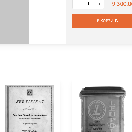
9 300.
-
+
В КОРЗИНУ