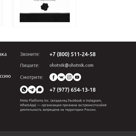
+7 (800) 511-24-58
вка
Звоните:
ohotnik@ohotnik.com
Пишите:
ссию
Мы
Смотрите:
в
социальных
+7 (977) 654-13-18
сетях:
Meta Platforms Inc. (владелец Facebook и Instagram,
WhatsApp) — организация признана экстремистскойеё
деятельность запрещена на территории России.